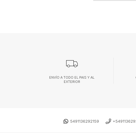
ENVÍO A TODO EL PAIS Y AL
EXTERIOR
5491136292159
+549113629