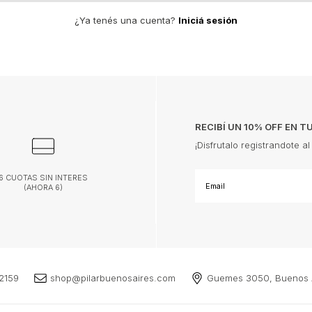
¿Ya tenés una cuenta?
Iniciá sesión
RECIBÍ UN 10% OFF EN 
¡Disfrutalo registrandote al
6 CUOTAS SIN INTERES
(AHORA 6)
2159
shop@pilarbuenosaires.com
Guemes 3050, Buenos A