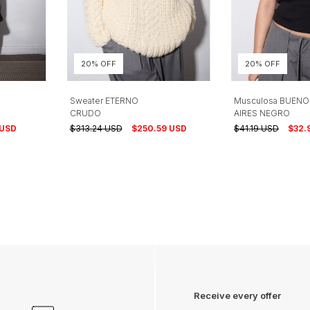
20% OFF
20% OFF
Sweater ETERNO
Musculosa BUENO
CRUDO
AIRES NEGRO
 USD
$313.24 USD
$250.59 USD
$41.19 USD
$32.
Receive every offer