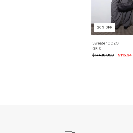
20% OFF
Sweater GOZO
GRIS
$144.18 USD
$115.34