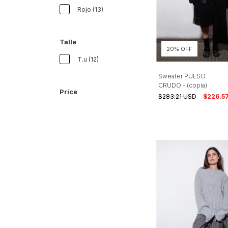
Rojo (13)
Talle
20% OFF
T.u (12)
Sweater PULSO
CRUDO - (copia)
Price
$283.21 USD
$226.5