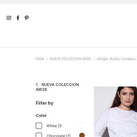
>
>
Home
NUEVA COLECCION AW26
Abrigos, Buzos, Camperas,
NUEVA COLECCION
AW26
Filter by
Color
White (1)
Chocolate (2)