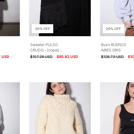
20% OFF
20% OFF
Sweater PULSO
Buzo BUENOS
CRUDO - (copia) -
AIRES GRIS
(copia)
7 USD
$107.28 USD
$85.82 USD
$128.73 USD
$1