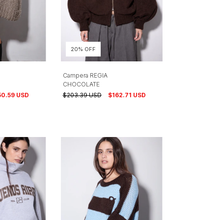
20% OFF
Campera REGIA
CHOCOLATE
$203.39 USD
$162.71 USD
50.59 USD