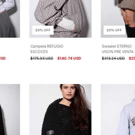
20% OFF
20% OFF
Campera REFUGIO
Sweater ETERNO
ESCOCES
VISON PRE VENTA
USD
$175.93 USD
$140.74 USD
$313.24 USD
$2