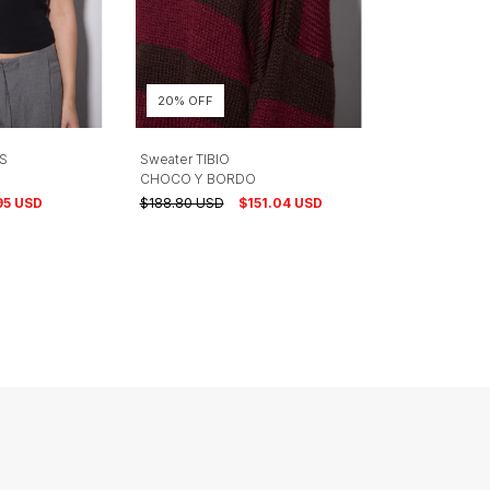
20% OFF
S
Sweater TIBIO
CHOCO Y BORDO
95 USD
$188.80 USD
$151.04 USD