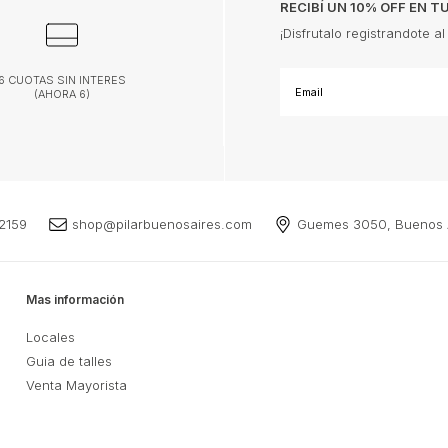
RECIBÍ UN 10% OFF EN 
¡Disfrutalo registrandote al
6 CUOTAS SIN INTERES
(AHORA 6)
2159
shop@pilarbuenosaires.com
Guemes 3050, Buenos A
Mas información
Locales
Guia de talles
Venta Mayorista