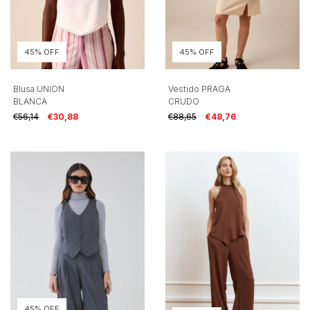
45% OFF
45% OFF
Blusa UNION
Vestido PRAGA
BLANCA
CRUDO
€56,14
€30,88
€88,65
€48,76
45% OFF