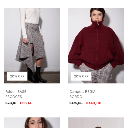
20% OFF
20% OFF
Faldon BASE
Campera REGIA
ESCOCES
BORDO
€70,18
€56,14
€175,08
€140,06