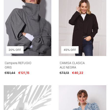
20% OFF
45% OFF
Campera REFUGIO
CAMISA CLASICA
GRIS
ALE NEGRA
€151,44
€121,15
€73,13
€40,22