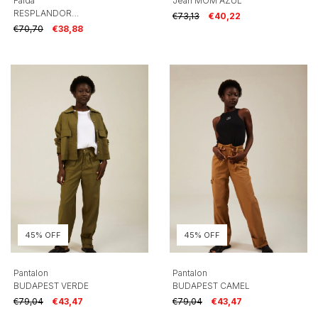
Falda
Jean MOM AZUL
RESPLANDOR
€73,13
€40,22
TERRACOTA
€70,70
€38,88
45% OFF
45% OFF
Pantalon
Pantalon
BUDAPEST VERDE
BUDAPEST CAMEL
€79,04
€43,47
€79,04
€43,47