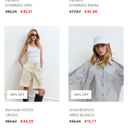
Pantalon
Pantalon
DOMINGO GRIS
DOMINGO RAYAS
€82,74
€45,51
€77,57
€42,66
45% OFF
45% OFF
Bermuda VIVEZA
Gorra BUENOS
CRUDO
AIRES BLANCO
€80,52
€44,29
€25,04
€13,77