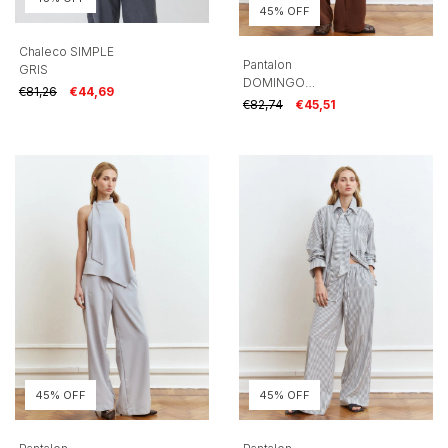
45% OFF
Chaleco SIMPLE
Pantalon
GRIS
DOMINGO
€81,26
€44,69
CHOCO
€82,74
€45,51
45% OFF
45% OFF