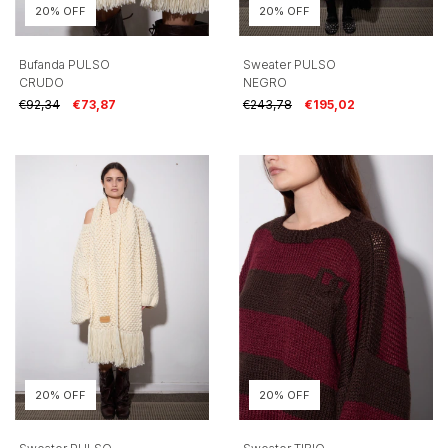
20% OFF
20% OFF
Bufanda PULSO
Sweater PULSO
CRUDO
NEGRO
€92,34
€73,87
€243,78
€195,02
20% OFF
20% OFF