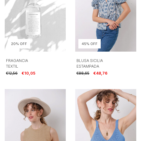
20% OFF
45% OFF
FRAGANCIA
BLUSA SICILIA
TEXTIL
ESTAMPADA
€12,56
€10,05
€88,65
€48,76