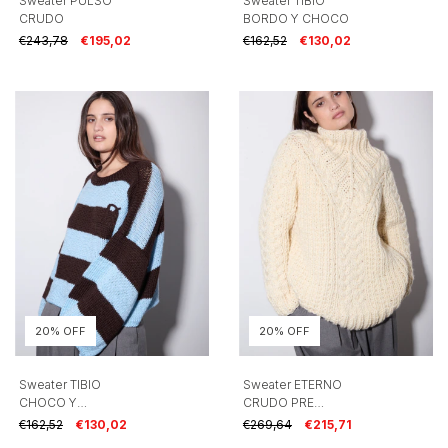
Sweater PULSO
Sweater TIBIO
CRUDO
BORDO Y CHOCO
€243,78
€195,02
€162,52
€130,02
20% OFF
20% OFF
Sweater TIBIO
Sweater ETERNO
CHOCO Y
CRUDO PRE
CELESTE PRE
VENTA
€162,52
€130,02
€269,64
€215,71
VENTA