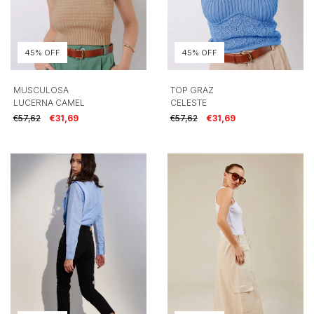
45% OFF
45% OFF
MUSCULOSA
TOP GRAZ
LUCERNA CAMEL
CELESTE
€57,62
€31,69
€57,62
€31,69