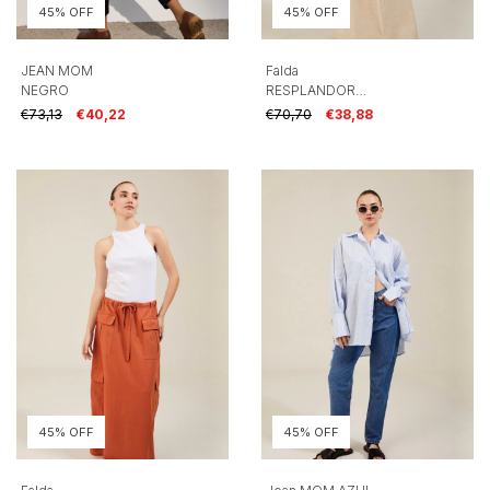
45% OFF
45% OFF
JEAN MOM
Falda
NEGRO
RESPLANDOR
CRUDA
€73,13
€40,22
€70,70
€38,88
45% OFF
45% OFF