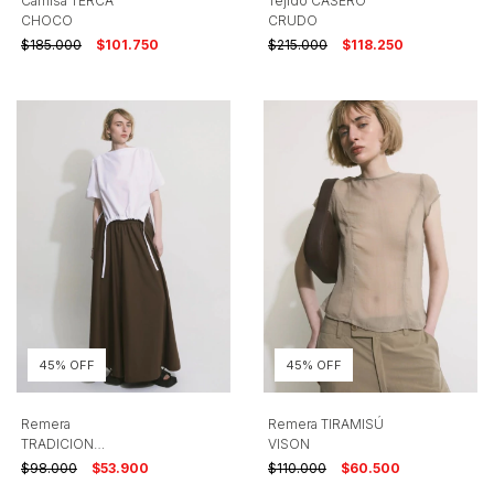
Camisa TERCA
Tejido CASERO
CHOCO
CRUDO
$185.000
$101.750
$215.000
$118.250
45% OFF
45% OFF
Remera
Remera TIRAMISÚ
TRADICION
VISON
BLANCO
$98.000
$53.900
$110.000
$60.500