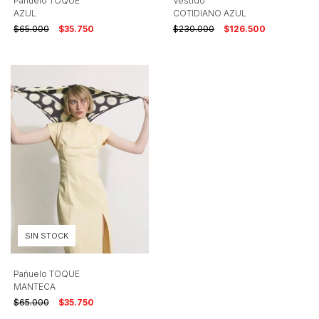
Pañuelo TOQUE
Vestido
AZUL
COTIDIANO AZUL
$65.000
$35.750
$230.000
$126.500
SIN STOCK
Pañuelo TOQUE
MANTECA
$65.000
$35.750