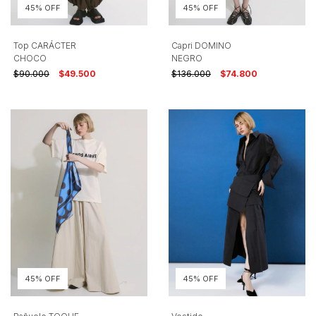
45% OFF
45% OFF
Top CARÁCTER
Capri DOMINO
CHOCO
NEGRO
$90.000
$49.500
$136.000
$74.800
45% OFF
45% OFF