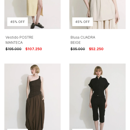
45% OFF
45% OFF
Vestido POSTRE
Blusa CUADRA
MANTECA
BEIGE
$195.000
$107.250
$95.000
$52.250