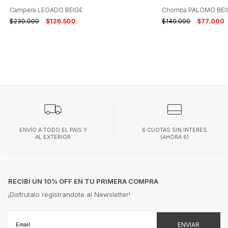
- Talle usado por la modelo: T.1
Campera LEGADO BEIGE
Chomba PALOMO BEI
$230.000
$126.500
$140.000
$77.000
CUIDADOS:
- Evitar fricción excesiva.
-Requiere lavado del revés, secado en sombra y plancha
suave.
-No utilizar blanqueador.
-Lavar en lavarropas o a mano sin retorcer con agua fría.
ENVÍO A TODO EL PAIS Y
6 CUOTAS SIN INTERES
Hecho en Argentina
AL EXTERIOR
(AHORA 6)
RECIBÍ UN 10% OFF EN TU PRIMERA COMPRA
¡Disfrutalo registrandote al Newsletter!