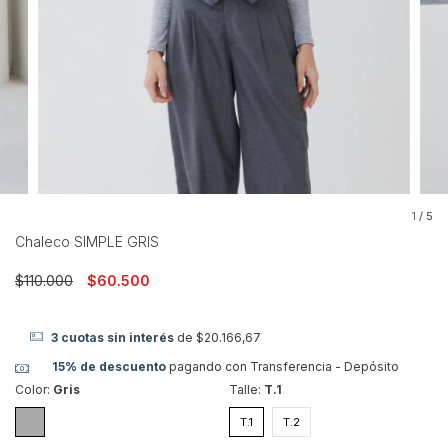
1
/
5
Chaleco SIMPLE GRIS
$110.000
$60.500
3
cuotas sin interés
de
$20.166,67
15% de descuento
pagando con Transferencia - Depósito
Color:
Gris
Talle:
T.1
T.1
T.2