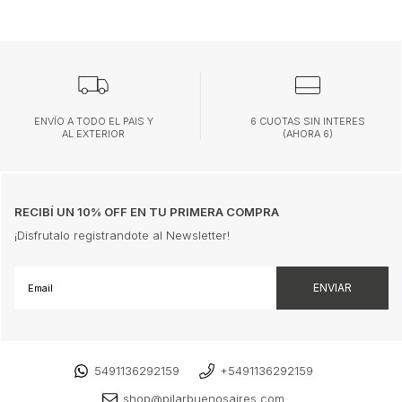
ENVÍO A TODO EL PAIS Y
6 CUOTAS SIN INTERES
AL EXTERIOR
(AHORA 6)
RECIBÍ UN 10% OFF EN TU PRIMERA COMPRA
¡Disfrutalo registrandote al Newsletter!
5491136292159
+5491136292159
shop@pilarbuenosaires.com