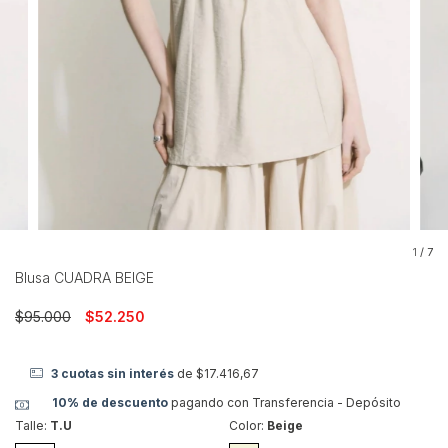
1
/
7
Blusa CUADRA BEIGE
$95.000
$52.250
3
cuotas sin interés
de
$17.416,67
10% de descuento
pagando con Transferencia - Depósito
Talle:
T.U
Color:
Beige