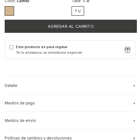
Color:
Camel
Talle:
T.U
T.U
Este producto es para regalar
Te lo enviamos un envoltorio especial.
Detalle
Medios de pago
DESCRIPCIÓN: Top tejido con cuello redondo y detalles de dos 
puntos diferentes en el frente y bordes. Tiene espalda descubierta.
Medios de envío
15% de descuento
pagando con Transferencia - Depósito
COMPOSICIÓN DE LA TELA: 100% ALGODON
Ver más detalles
MEDIDAS DE LA PRENDA:
Políticas de cambios y devoluciones
CAMBIAR CP