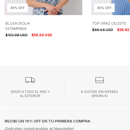
45% OFF
45% OFF
BLUSA SICILIA
TOP GRAZ CELESTE
ESTAMPADA
$66.94 USD
$36.82
$102.98 USD
$56.64 USD
ENVÍO A TODO EL PAIS Y
6 CUOTAS SIN INTERES
AL EXTERIOR
(AHORA 6)
RECIBÍ UN 10% OFF EN TU PRIMERA COMPRA
¡Disfrutalo registrandote al Newsletter!