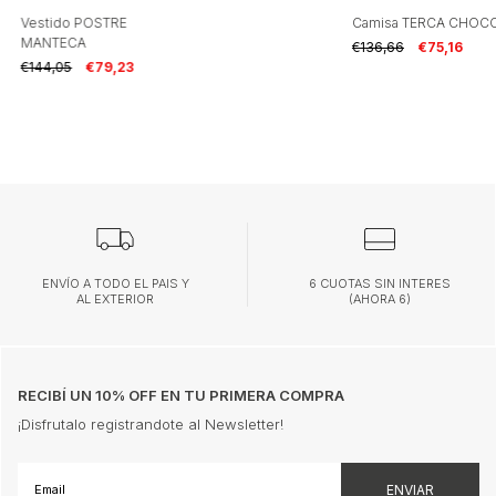
-Requiere lavado del revés, secado en sombra y plancha
suave.
Vestido POSTRE
Camisa TERCA CHOC
-No utilizar blanqueador.
MANTECA
€136,66
€75,16
-Lavar en lavarropas o a mano sin retorcer con agua fría.
€144,05
€79,23
Hecho en Argentina
ENVÍO A TODO EL PAIS Y
6 CUOTAS SIN INTERES
AL EXTERIOR
(AHORA 6)
RECIBÍ UN 10% OFF EN TU PRIMERA COMPRA
¡Disfrutalo registrandote al Newsletter!