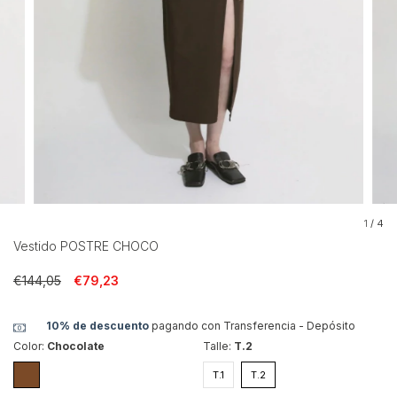
1
/
4
Vestido POSTRE CHOCO
€144,05
€79,23
10% de descuento
pagando con Transferencia - Depósito
Color:
Chocolate
Talle:
T.2
T.1
T.2